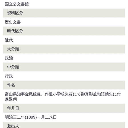
国立公文書館
資料区分
歴史文書
時代区分
近代
大分類
政治
中分類
行政
件名
富山県知事金尾稜厳、作道小学校火災にて御真影並勅語焼失に付
進退伺
年月日
明治三二年(1899)一月二八日
差出人