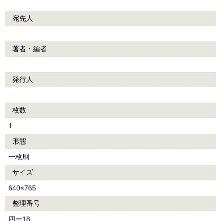
宛先人
著者・編者
発行人
枚数
1
形態
一枚刷
サイズ
640×765
整理番号
四ー18