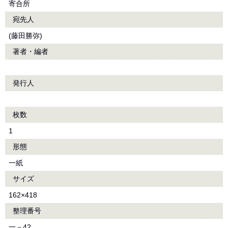
寄合所
宛先人
(藤田勝弥)
著者・編者
発行人
枚数
1
形態
一紙
サイズ
162×418
整理番号
一－42