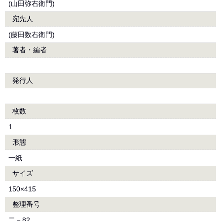
(山田弥右衛門)
宛先人
(藤田数右衛門)
著者・編者
発行人
枚数
1
形態
一紙
サイズ
150×415
整理番号
二－82