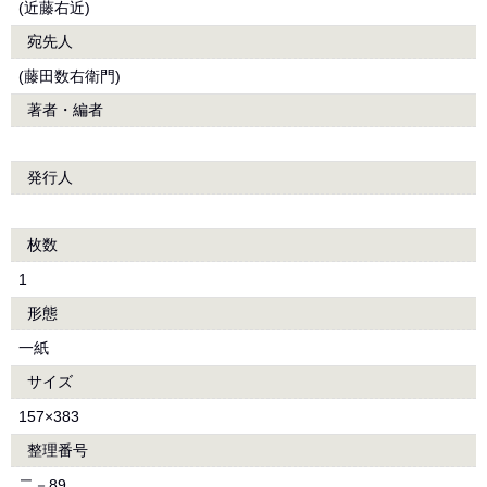
(近藤右近)
宛先人
(藤田数右衛門)
著者・編者
発行人
枚数
1
形態
一紙
サイズ
157×383
整理番号
二－89