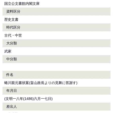
国立公文書館内閣文庫
資料区分
歴史文書
時代区分
古代・中世
大分類
武家
中分類
件名
蜷川親元書状案(畠山政長よりの見舞に答謝す)
年月日
(文明一八年(1486)六月一七日)
差出人