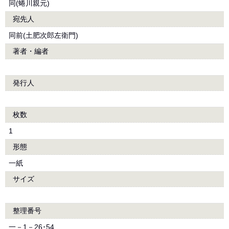
同(蜷川親元)
宛先人
同前(土肥次郎左衛門)
著者・編者
発行人
枚数
1
形態
一紙
サイズ
整理番号
一－1－26･54