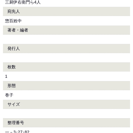
三厨伊右衛門ら4人
宛先人
惣百姓中
著者・編者
発行人
枚数
1
形態
巻子
サイズ
整理番号
一－3･27･82