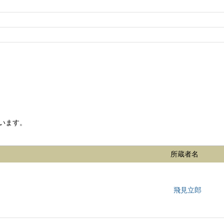
います。
所蔵者名
飛見立郎