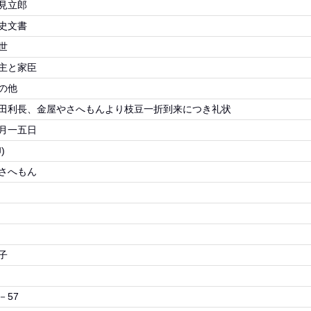
見立郎
史文書
世
主と家臣
の他
田利長、金屋やさへもんより枝豆一折到来につき礼状
月一五日
)
さへもん
子
－57