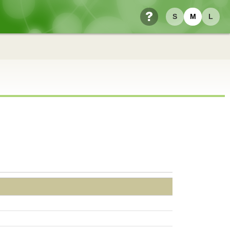
S
M
L
ヘルプ