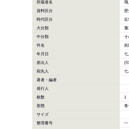
所蔵者名
飛
資料区分
歴
時代区分
近
大分類
藩
中分類
そ
件名
前
年月日
七
差出人
(印
宛先人
七
著者・編者
発行人
枚数
1
形態
巻
サイズ
整理番号
一