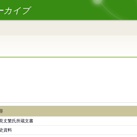
ーカイブ
容
見丈繁氏所蔵文書
史資料