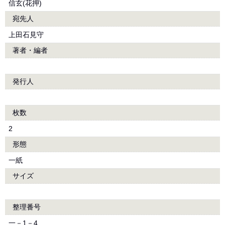
信玄(花押)
宛先人
上田石見守
著者・編者
発行人
枚数
2
形態
一紙
サイズ
整理番号
一－1－4