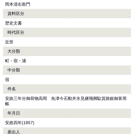
岡本清右衛門
資料区分
歴史文書
時代区分
近世
大分類
町・宿・浦
中分類
宿
件名
安政三年分御荷物高岡ゟ魚津今石動并氷見継飛脚駄賃路銀御算用
帳
年月日
安政四年(1857)
差出人