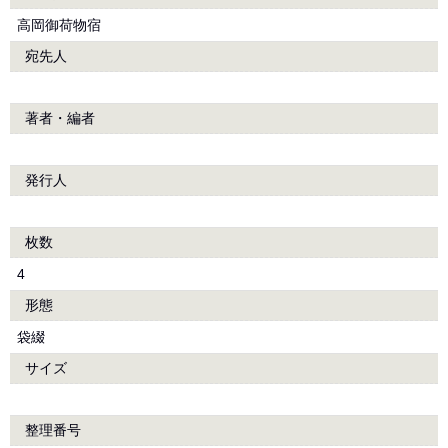
高岡御荷物宿
宛先人
著者・編者
発行人
枚数
4
形態
袋綴
サイズ
整理番号