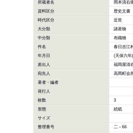
所蔵者名
岡本清右
資料区分
歴史文書
時代区分
近世
大分類
諸産物
中分類
布織物
件名
春日吉江
年月日
(天保六年(
差出人
福岡屋清右
宛先人
高岡町会
著者・編者
発行人
枚数
3
形態
続紙
サイズ
整理番号
二－66