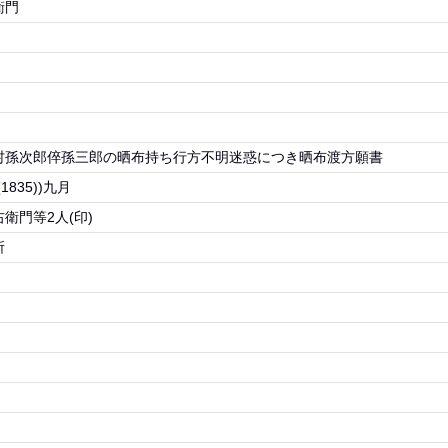
衛門
村孫次郎倅孫三郎の晒布持ち行方不明迷惑につき晒布渡方願書
1835))九月
衛門等2人(印)
所