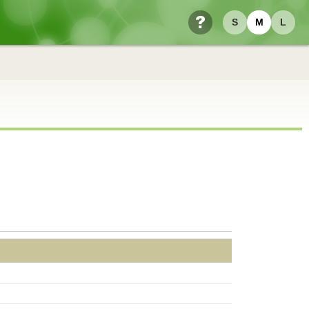
S
M
L
ヘルプ