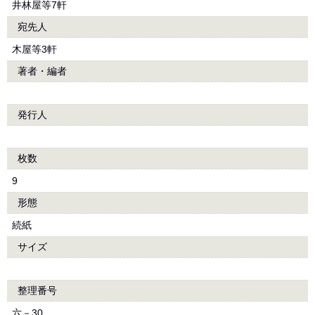
井林屋等7軒
宛先人
木屋等3軒
著者・編者
発行人
枚数
9
形態
続紙
サイズ
整理番号
六－30