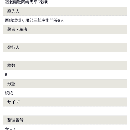
宿老頭取岡崎需平(花押)
宛先人
西綿場掛り服部三郎左衛門等6人
著者・編者
発行人
枚数
6
形態
続紙
サイズ
整理番号
六－7