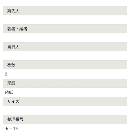
宛先人
著者・編者
発行人
枚数
2
形態
続紙
サイズ
整理番号
五－19