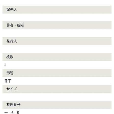
宛先人
著者・編者
発行人
枚数
2
形態
冊子
サイズ
整理番号
一－6－5