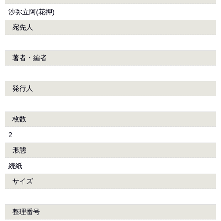
沙弥立阿(花押)
宛先人
著者・編者
発行人
枚数
2
形態
続紙
サイズ
整理番号