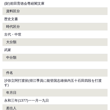
(財)前田育徳会尊経閣文庫
資料区分
歴史文書
時代区分
古代・中世
大分類
武家
中分類
件名
沙弥立阿打渡状(得江季員に能登国志雄保内五十石田四段を打渡
す)
年月日
永和三年(1377)一一月一九日
差出人