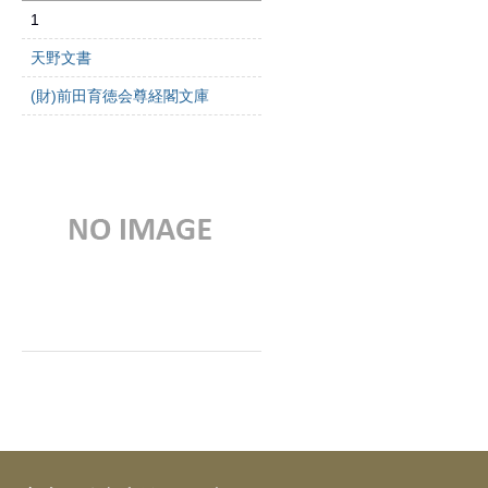
1
天野文書
(財)前田育徳会尊経閣文庫