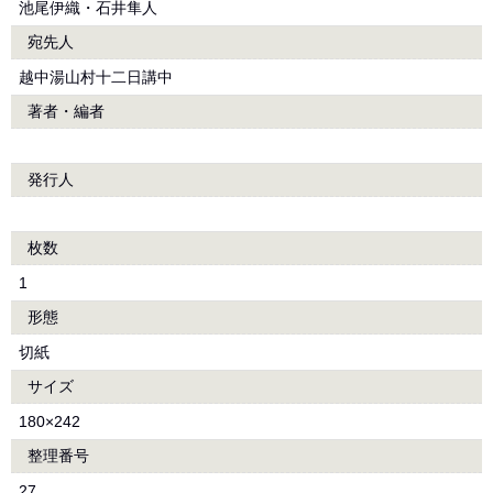
池尾伊織・石井隼人
宛先人
越中湯山村十二日講中
著者・編者
発行人
枚数
1
形態
切紙
サイズ
180×242
整理番号
27