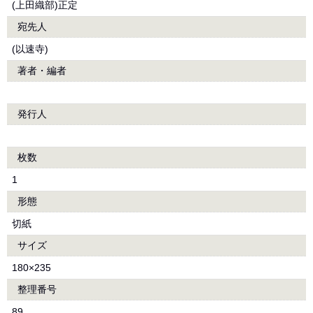
(上田織部)正定
宛先人
(以速寺)
著者・編者
発行人
枚数
1
形態
切紙
サイズ
180×235
整理番号
89