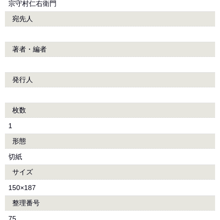
宗守村仁右衛門
宛先人
著者・編者
発行人
枚数
1
形態
切紙
サイズ
150×187
整理番号
75