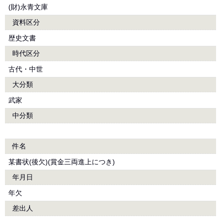
(財)永青文庫
資料区分
歴史文書
時代区分
古代・中世
大分類
武家
中分類
件名
某書状(後欠)(賞金三両進上につき)
年月日
年欠
差出人