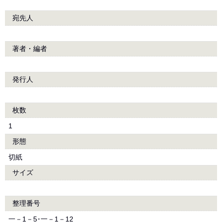
宛先人
著者・編者
発行人
枚数
1
形態
切紙
サイズ
整理番号
一－1－5･一－1－12