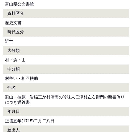
富山県公文書館
資料区分
歴史文書
時代区分
近世
大分類
村・浜・山
中分類
村争い・相互扶助
件名
割山・楡原・岩稲三か村潰高の吟味人笹津村左右衛門の断書偽り
につき返答書
年月日
正徳五年(1715)二月二八日
差出人