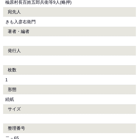
楡原村長百姓五郎兵衛等9人(略押)
宛先人
きも入彦右衛門
著者・編者
発行人
枚数
1
形態
続紙
サイズ
整理番号
二－65