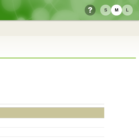
S
M
L
ヘルプ