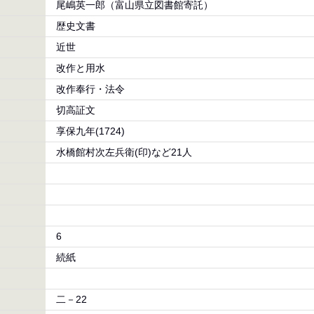
尾嶋英一郎（富山県立図書館寄託）
歴史文書
近世
改作と用水
改作奉行・法令
切高証文
享保九年(1724)
水橋館村次左兵衛(印)など21人
6
続紙
二－22