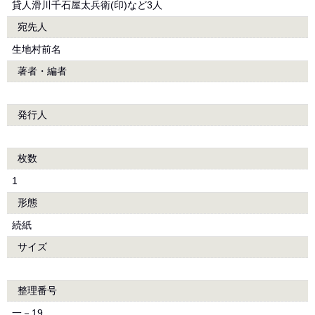
貸人滑川千石屋太兵衛(印)など3人
宛先人
生地村前名
著者・編者
発行人
枚数
1
形態
続紙
サイズ
整理番号
一－19