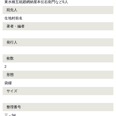
東水橋五統廻網納屋本伝右衛門など6人
宛先人
生地村前名
著者・編者
発行人
枚数
2
形態
袋綴
サイズ
整理番号
三－94