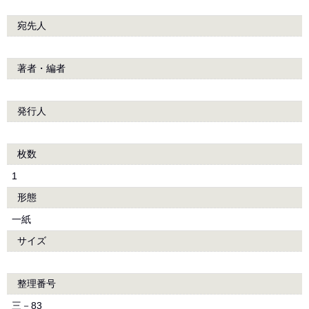
宛先人
著者・編者
発行人
枚数
1
形態
一紙
サイズ
整理番号
三－83