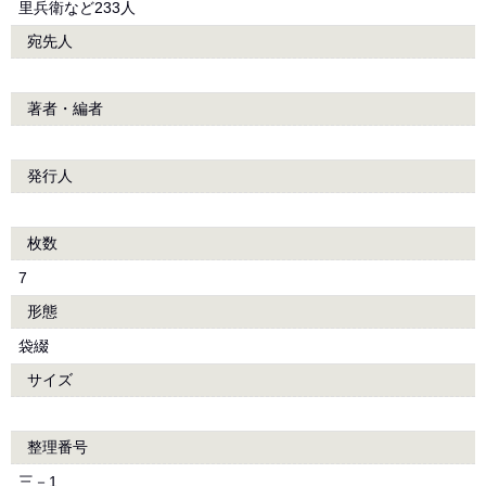
里兵衛など233人
宛先人
著者・編者
発行人
枚数
7
形態
袋綴
サイズ
整理番号
三－1