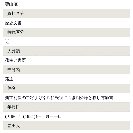
栗山茂一
資料区分
歴史文書
時代区分
近世
大分類
藩主と家臣
中分類
藩主
件名
藩主利保の中将より宰相に転役につき相公様と称し方触書
年月日
(天保二年(1831))一二月一一日
差出人