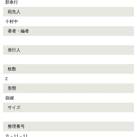
郡奉行
宛先人
十村中
著者・編者
発行人
枚数
2
形態
袋綴
サイズ
整理番号
六－11－11