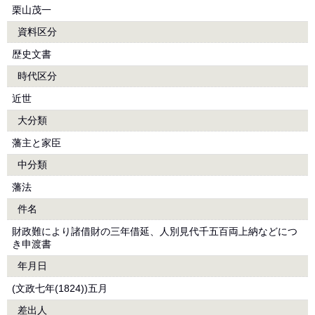
栗山茂一
資料区分
歴史文書
時代区分
近世
大分類
藩主と家臣
中分類
藩法
件名
財政難により諸借財の三年借延、人別見代千五百両上納などにつ
き申渡書
年月日
(文政七年(1824))五月
差出人