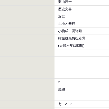
栗山茂一
歴史文書
近世
土地と奉行
小物成・調達銀
紺屋役銀負担者覚
(天保六年(1835))
2
袋綴
七－2－2