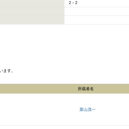
2－2
います。
所蔵者名
栗山茂一