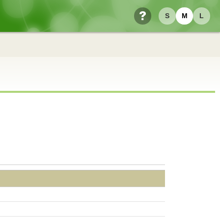
S
M
L
ヘルプ