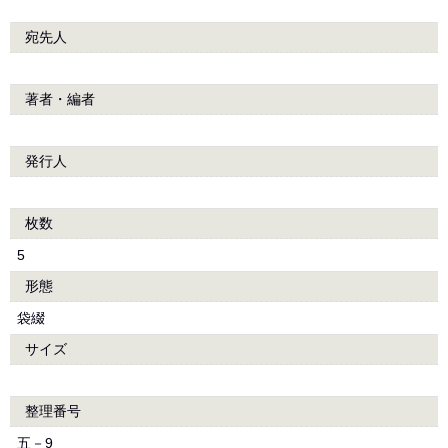
宛先人
著者・編者
発行人
枚数
5
形態
袋綴
サイズ
整理番号
五－9