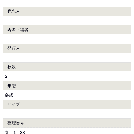
宛先人
著者・編者
発行人
枚数
2
形態
袋綴
サイズ
整理番号
九－1－38