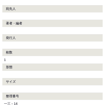
宛先人
著者・編者
発行人
枚数
1
形態
サイズ
整理番号
一三－14