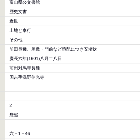
富山県公文書館
歴史文書
近世
土地と奉行
その他
前田長種、屋敷・門前など策配につき安堵状
慶長六年(1601)八月二八日
前田対馬寺長種
国吉手洗野信光寺
2
袋綴
六－1－46