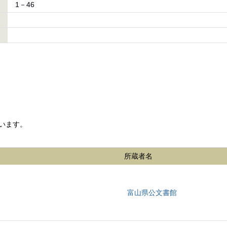
1－46
います。
所蔵者名
富山県公文書館