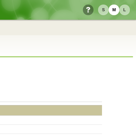
S
M
L
ヘルプ