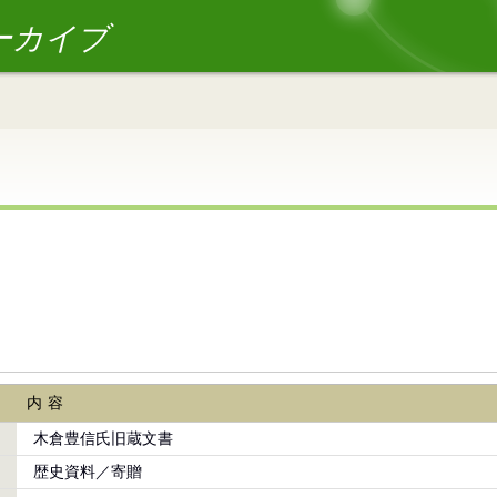
ーカイブ
内容
木倉豊信氏旧蔵文書
歴史資料／寄贈