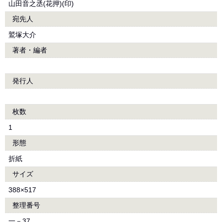
山田音之丞(花押)(印)
宛先人
鷲塚大介
著者・編者
発行人
枚数
1
形態
折紙
サイズ
388×517
整理番号
一－37