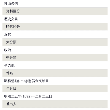
杉山俊信
資料区分
歴史文書
時代区分
近代
大分類
政治
中分類
その他
件名
職務勉励につき慰労金支給書
年月日
明治二五年(1892)一二月二三日
差出人