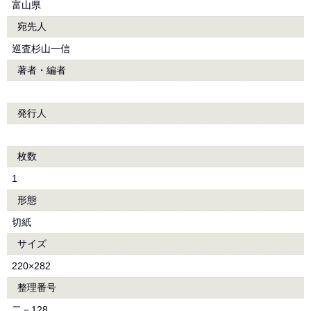
富山県
宛先人
巡査杉山一信
著者・編者
発行人
枚数
1
形態
切紙
サイズ
220×282
整理番号
二－128