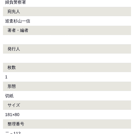
婦負警察署
宛先人
巡査杉山一信
著者・編者
発行人
枚数
1
形態
切紙
サイズ
181×80
整理番号
二－112