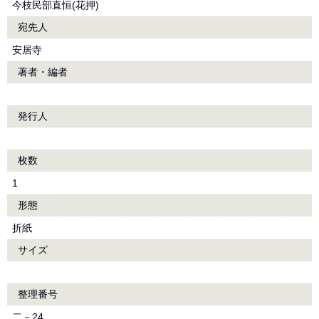
今枝民部直恒(花押)
宛先人
安居寺
著者・編者
発行人
枚数
1
形態
折紙
サイズ
整理番号
二－24