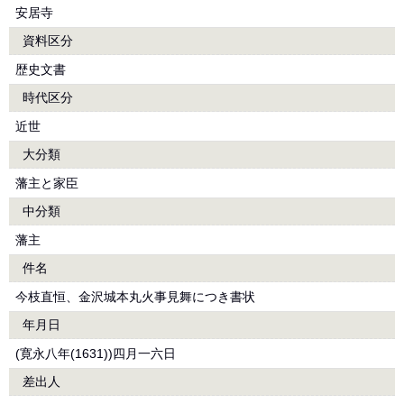
安居寺
資料区分
歴史文書
時代区分
近世
大分類
藩主と家臣
中分類
藩主
件名
今枝直恒、金沢城本丸火事見舞につき書状
年月日
(寛永八年(1631))四月一六日
差出人