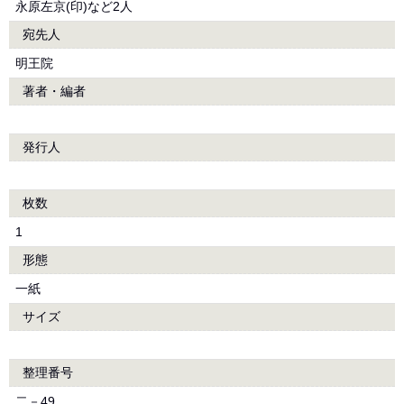
永原左京(印)など2人
宛先人
明王院
著者・編者
発行人
枚数
1
形態
一紙
サイズ
整理番号
二－49