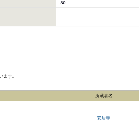
80
います。
所蔵者名
安居寺