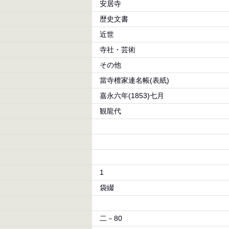
安居寺
歴史文書
近世
寺社・芸術
その他
當寺檀家連名帳(表紙)
嘉永六年(1853)七月
観龍代
1
袋綴
二－80