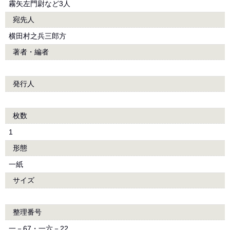
霧矢左門尉など3人
宛先人
横田村之兵三郎方
著者・編者
発行人
枚数
1
形態
一紙
サイズ
整理番号
一－67・一六－22