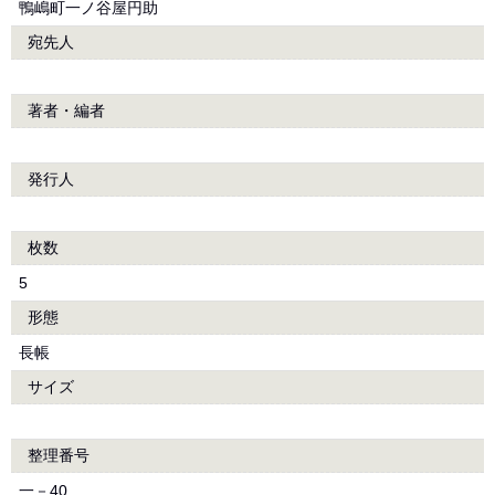
鴨嶋町一ノ谷屋円助
宛先人
著者・編者
発行人
枚数
5
形態
長帳
サイズ
整理番号
一－40