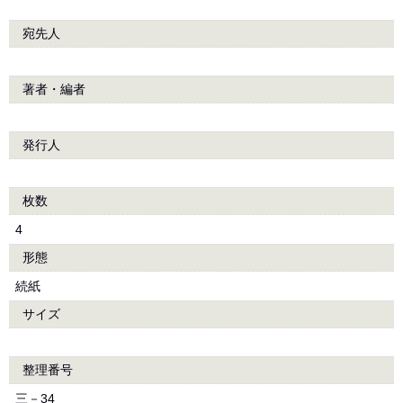
宛先人
著者・編者
発行人
枚数
4
形態
続紙
サイズ
整理番号
三－34