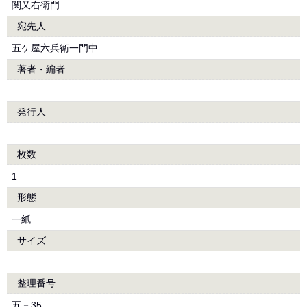
関又右衛門
宛先人
五ケ屋六兵衛一門中
著者・編者
発行人
枚数
1
形態
一紙
サイズ
整理番号
五－35