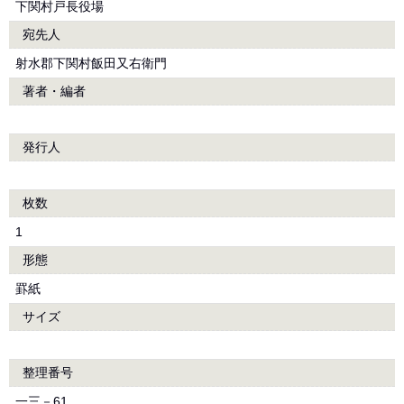
下関村戸長役場
宛先人
射水郡下関村飯田又右衛門
著者・編者
発行人
枚数
1
形態
罫紙
サイズ
整理番号
一三－61