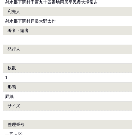
射水郡下関村千百九十四番地同居平民農大場常吉
宛先人
射水郡下関村戸長大野太作
著者・編者
発行人
枚数
1
形態
罫紙
サイズ
整理番号
一五－59