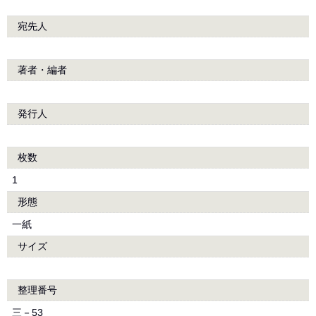
宛先人
著者・編者
発行人
枚数
1
形態
一紙
サイズ
整理番号
三－53