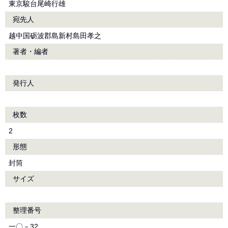
東京駿台尾崎行雄
宛先人
越中国砺波郡島新村島田孝之
著者・編者
発行人
枚数
2
形態
封筒
サイズ
整理番号
一〇－32