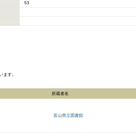
53
います。
所蔵者名
富山県立図書館