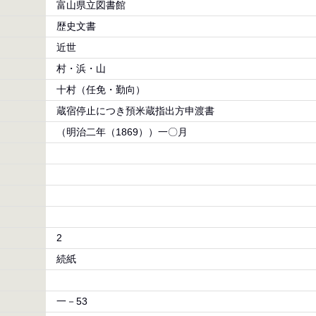
富山県立図書館
歴史文書
近世
村・浜・山
十村（任免・勤向）
蔵宿停止につき預米蔵指出方申渡書
（明治二年（1869））一〇月
2
続紙
一－53