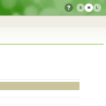
S
M
L
ヘルプ