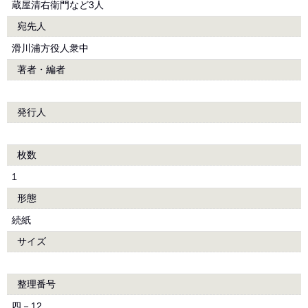
蔵屋清右衛門など3人
宛先人
滑川浦方役人衆中
著者・編者
発行人
枚数
1
形態
続紙
サイズ
整理番号
四－12